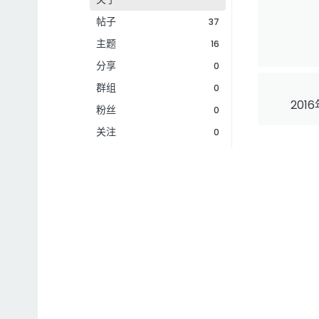
帖子
37
主题
16
分享
0
群组
0
201
粉丝
0
关注
0