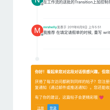
在工作流的送批的Transition上加控
离线
mrshelly
发表于
2011年6月9日 上午5:51
M
最后由 编辑
我推荐 在填定请假单的时候, 重写 wr
离线
你好！看起来您对这段对话很感兴趣，但您
厌倦了每次访问都刷到同样的帖子？您注册
复通知（通过邮件或推送通知）。您还能收
有了你的建议，这篇帖子会更精彩哦 💗
注册
登录