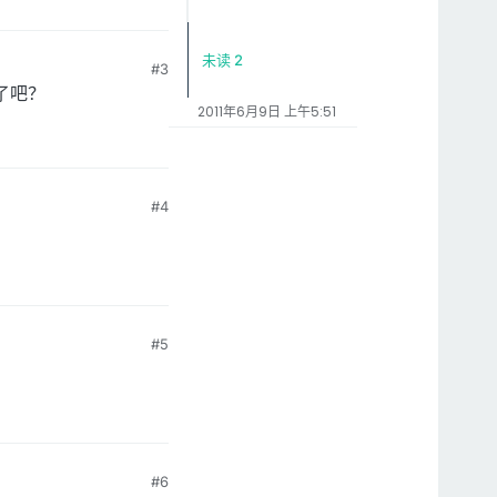
未读 2
#3
了吧？
2011年6月9日 上午5:51
#4
#5
#6