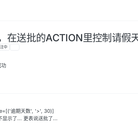
在送批的ACTION里控制请假
注中
成功
('逾期天数', '>', 30)]
显示了... 更表说送批了...