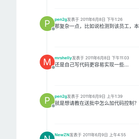
pen2g
发表于
2011年6月8日 下午1:26
P
最后由 编辑
那复杂一点，比如说检测到该员工，本
离线
mrshelly
发表于
2011年6月8日 下午11:03
M
最后由 编辑
还是自己写代码更容易实现一些...
离线
pen2g
发表于
2011年6月9日 上午1:39
P
最后由 编辑
就是想请教在送批中怎么加代码控制？
离线
NewZN
发表于
2011年6月9日 上午4:55
N
最后由 编辑