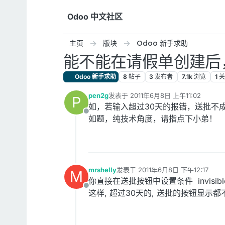
跳转至内容
Odoo 中文社区
主页
版块
Odoo 新手求助
能不能在请假单创建后，
Odoo 新手求助
8
帖子
3
发布者
7.1k
浏览
1
关
pen2g
发表于
2011年6月8日 上午11:02
P
最后由 编辑
如，若输入超过30天的报错，送批不
离线
如题，纯技术角度，请指点下小弟！
mrshelly
发表于
2011年6月8日 下午12:17
M
最后由 编辑
你直接在送批按钮中设置条件 invisible=[
离线
这样, 超过30天的, 送批的按钮显示都不