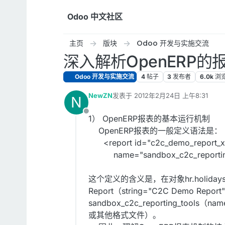
跳转至内容
Odoo 中文社区
主页
版块
Odoo 开发与实施交流
深入解析OpenERP
Odoo 开发与实施交流
4
帖子
3
发布者
6.0k
浏
NewZN
发表于
2012年2月24日 上午8:31
N
最后由 编辑
离线
1） OpenERP报表的基本运行机制
OpenERP报表的一般定义语法是：
<report id="c2c_demo_report_x" 
name="sandbox_c2c_reporting_to
这个定义的含义是，在对象hr.holiday
Report（string="C2C Demo 
sandbox_c2c_reporting_tools（n
或其他格式文件）。