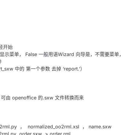
路径开始
户端上显示菜单， False 一般用语Wizard 向导是，不需要菜单，
件
rt_sxw 中的 第一个参数 去掉 ‘report.’）
 openoffice 的.sxw 文件转换而来
py ， normalized_oo2rml.xsl ， name.sxw
l.py order.sxw > order.rml