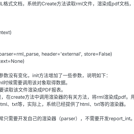
L格式文档，系统的Create方法读取rml文件，渲染成pdf文
ntext)
 parser=rml_parse, header='external', store=False)
ntext=None)
法的参数没有变化，init方法增加了一些参数，说明如下：
rml时候需要调用该对象取得数据。
要读取该文件渲染成PDF报表。
，在create方法中调用渲染器的有关方法，将rml渲染成pdf
ml、txt等，实际上，系统已经提供了html、txt等的渲染器。
要开发自己的渲染器（parser），不需要开发report_int