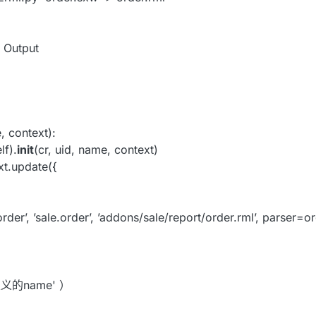
Output
e, context):
).
init
(cr, uid, name, context)
date({
rder’, ’sale.order’, ’addons/sale/report/order.rml’, parser=
定义的name' ）