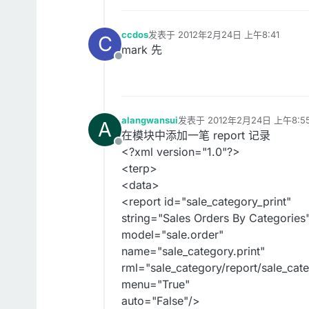
ccdos
发表于
2012年2月24日 上午8:41
C
最后由 编辑
mark 先
离线
alangwansui
发表于
2012年2月24日 上午8:5
A
最后由 编辑
在模块中添加一笔 report 记录
离线
<?xml version="1.0"?>
<terp>
<data>
<report id="sale_category_print"
string="Sales Orders By Categories
model="sale.order"
name="sale_category.print"
rml="sale_category/report/sale_cate
menu="True"
auto="False"/>