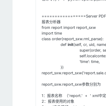
=================Server PDF 
报表分析器
from report import report_sxw
import time
class order(report_sxw.rml_parse):
def
init
(self, cr, uid, nam
super(order, self
self.localcontext.up
’time’: time,
})
report_sxw.report_sxw(’report.sale.o
report_sxw.report_sxw参数分别为
1：报表名称 （'report.' + ' xml中
2：报表使用的对象