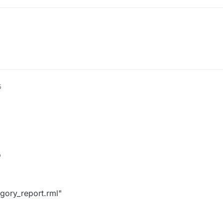
5
"
gory_report.rml"