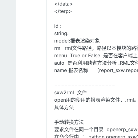
</data>
</terp>
id :
string:
model:报表渲染对象
rml rml文件路径，路径以本模块的
menu True or False 是否在客
auto 是否利用缺省方法分析 .RML文
name 报表名称 （report_sxw.repo
==================
sxw2rml 文件
open用的使用的报表渲染文件，.rml。可由
具体方法
手动转换方法
要求文件在同一个目录 openerp_sxw2rml.
在命令行中 ： python openerp_sxw2rm