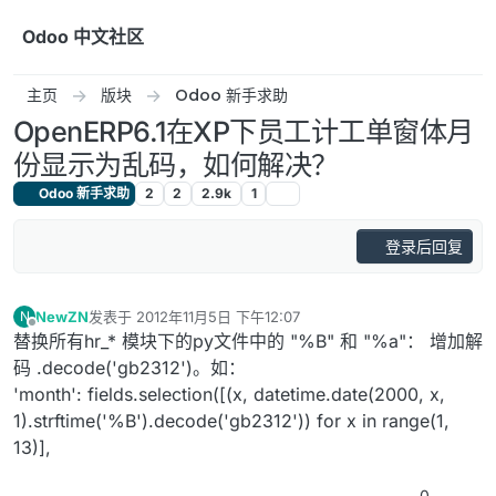
跳转至内容
Odoo 中文社区
主页
版块
Odoo 新手求助
OpenERP6.1在XP下员工计工单窗体月
份显示为乱码，如何解决？
Odoo 新手求助
2
2
2.9k
1
登录后回复
NewZN
发表于
2012年11月5日 下午12:07
N
最后由 编辑
离线
替换所有hr_* 模块下的py文件中的 "%B" 和 "%a"： 增加解
码 .decode('gb2312')。如：
'month': fields.selection([(x, datetime.date(2000, x,
1).strftime('%B').decode('gb2312')) for x in range(1,
13)],
0