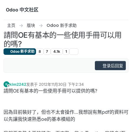
跳转至内容
Odoo 中文社区
主页
版块
Odoo 新手求助
請問OE有基本的一些使用手冊可以用
的嗎?
Odoo 新手求助
8
7
4.1k
1
登录后回复
klm2242
发表于
2012年11月30日 下午2:34
K
最后由 编辑
离线
請問OE有基本的一些使用手冊可以提供的嗎?
因為目前裝好了，但也不太會操作…我想說有無pdf的資料可
以先讓我快速熟悉oe的基本模組的