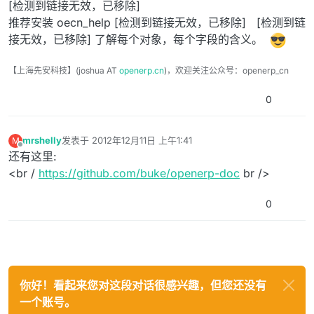
[检测到链接无效，已移除]
推荐安装 oecn_help [检测到链接无效，已移除] [检测到链
接无效，已移除] 了解每个对象，每个字段的含义。
【上海先安科技】(joshua AT
openerp.cn
)，欢迎关注公众号：openerp_cn
0
mrshelly
发表于
2012年12月11日 上午1:41
M
最后由 编辑
离线
还有这里:
<br /
https://github.com/buke/openerp-doc
br />
0
你好！看起来您对这段对话很感兴趣，但您还没有
一个账号。