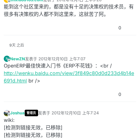
最后由 编辑
离线
能到这个社区里来的，都是没有十足的决策权的技术员，有
很多有决策权的人都不到这里来，这就苦了阿。
0
9天 之后
NewZN
发表于
2012年12月10日 上午7:07
N
最后由 编辑
离线
OpenERP最佳快速入门书《ERP不花钱》：<br /
http://wenku.baidu.com/view/3f849c80d0d233d4b14e
691d.html
br />
0
Joshua
发表于
2012年12月10日 上午7:24
管理员
最后由 编辑
离线
wiki:
[检测到链接无效，已移除]
[检测到链接无效，已移除]