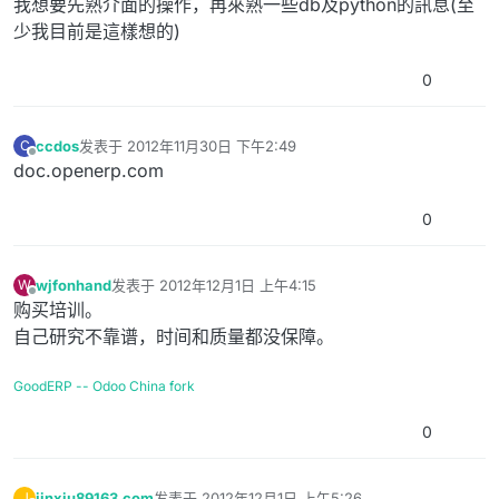
我想要先熟介面的操作，再來熟一些db及python的訊息(至
少我目前是這樣想的)
0
ccdos
发表于
2012年11月30日 下午2:49
C
最后由 编辑
离线
doc.openerp.com
0
wjfonhand
发表于
2012年12月1日 上午4:15
W
最后由 编辑
离线
购买培训。
自己研究不靠谱，时间和质量都没保障。
GoodERP -- Odoo China fork
0
jinxiu89163.com
发表于
2012年12月1日 上午5:26
J