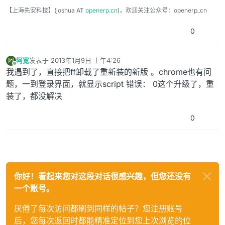
【上海先安科技】(joshua AT
openerp.cn
)，欢迎关注公众号：openerp_cn
0
阿宽
发表于
2013年1月9日 上午4:26
阿
最后由 编辑
离线
我遇到了，直接把ff卸载了重新装的新版 。chrome也有问
题，一到登录界面，就显示script 错误： 0这个升级了，重
装了，都没解决
0
你好！看起来您对这段对话很感兴趣，但您还没有
一个账号。
厌倦了每次访问都刷到同样的帖子？您注册账号
后，您每次返回时都能精准定位到您上次浏览的位