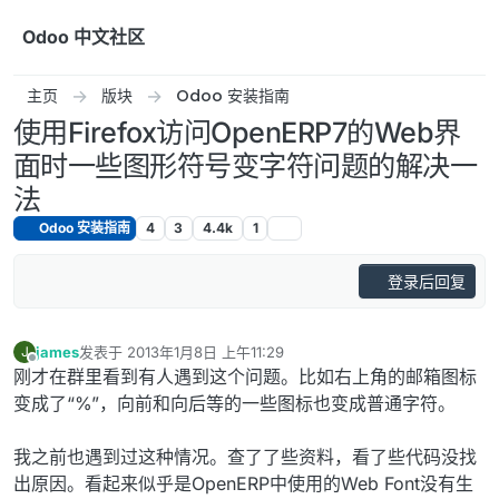
跳转至内容
Odoo 中文社区
主页
版块
Odoo 安装指南
使用Firefox访问OpenERP7的Web界
面时一些图形符号变字符问题的解决一
法
Odoo 安装指南
4
3
4.4k
1
登录后回复
james
发表于
2013年1月8日 上午11:29
J
最后由 编辑
离线
刚才在群里看到有人遇到这个问题。比如右上角的邮箱图标
变成了“%”，向前和向后等的一些图标也变成普通字符。
我之前也遇到过这种情况。查了了些资料，看了些代码没找
出原因。看起来似乎是OpenERP中使用的Web Font没有生