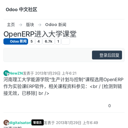
跳转至内容
Odoo 中文社区
主页
版块
Odoo 新闻
OpenERP进入大学课堂
Odoo 新闻
5
4
6.7k
1
登录后回复
NewZN
发表于
2013年1月29日 上午6:21
N
最后由 编辑
离线
河南理工大学能源学院“生产计划与控制”课程选用OpenERP
作为实验课ERP软件，相关课程资料参见：<br / [检测到链
接无效，已移除] br />
0
digitalsatori
发表于
2013年1月29日 上午6:49
D
管理员
最后由 编辑
离线