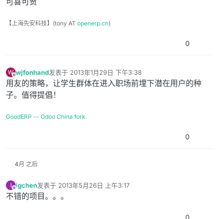
可喜可贺
【上海先安科技】(tony AT
openerp.cn
)
0
wjfonhand
发表于
2013年1月29日 下午3:38
W
最后由 编辑
离线
用友的策略，让学生群体在进入职场前埋下潜在用户的种
子。值得提倡！
GoodERP -- Odoo China fork
0
4月 之后
igchen
发表于
2013年5月26日 上午3:17
I
最后由 编辑
离线
不错的项目。。。
0