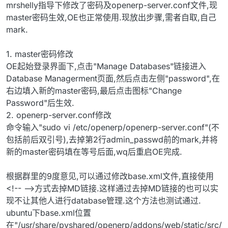
mrshelly指导下修改了密码及openerp-server.conf文件,现
master密码生效,OE也正常使用.现放出步骤,需者自取,自己
mark.
1. master密码修改
OE起始登录界面下,点击"Manage Databases"链接进入
Database Managerment页面,然后点击左侧"password",在
右边填入新的master密码,最后点击图标"Change
Password"后生效.
2. openerp-server.conf修改
命令输入"sudo vi /etc/openerp/openerp-server.conf"(不
包括前后双引号),去掉第2行admin_passwd前的mark,并将
新的master密码填在等号后面,wq后重启OE完成.
根据群里的9度意见,可以通过修改base.xml文件,直接使用
<!-- -->方式去掉MD链接.这样通过去掉MD链接的也可以实
现不让其他人进行database管理.这个方法也测试通过.
ubuntu下base.xml位置
在"/usr/share/pyshared/openerp/addons/web/static/src/