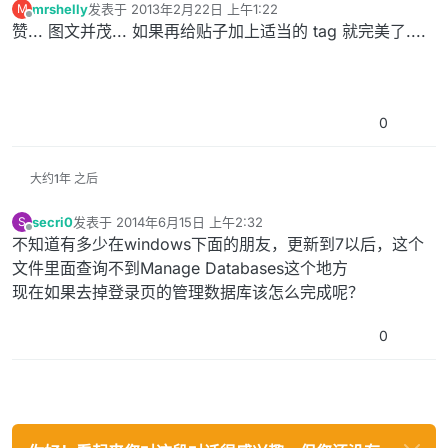
mrshelly
发表于
2013年2月22日 上午1:22
M
最后由 编辑
离线
赞... 图文并茂... 如果再给贴子加上适当的 tag 就完美了....
0
大约1年 之后
secri0
发表于
2014年6月15日 上午2:32
S
最后由 编辑
离线
不知道有多少在windows下面的朋友，更新到7以后，这个
文件里面查询不到Manage Databases这个地方
现在如果去掉登录页的管理数据库该怎么完成呢？
0