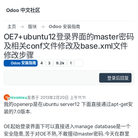
跳转至内容
Odoo 中文社区
主页
版块
Odoo 安装指南
OE7+ubuntu12登录界面的master密码
及相关conf文件修改及base.xml文件
修改步骤
Odoo 安装指南
4
3
9.2k
1
登录后回复
nivomxu
发表于
2013年2月20日 上午11:11
N
最后由 编辑
离线
我的openerp是在ubuntu server12 下面直接通过apt-get安
装的7.0版本.
OE起始登录界面下可以直接进入manage database是一个
安全隐患,苦于对OE不熟,不敢擅动master密码.今天在群里