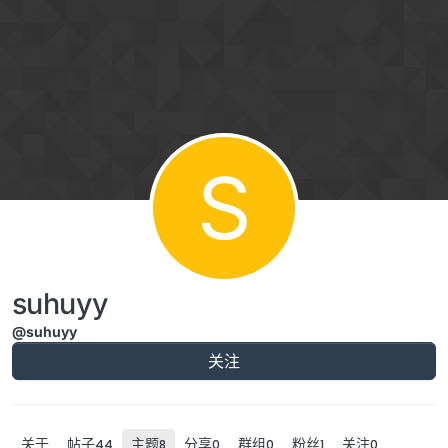
跳转至内容
S
suhuyy
@suhuyy
关注
关于
帖子
主题
分享
群组
粉丝
关注
44
8
0
0
1
0